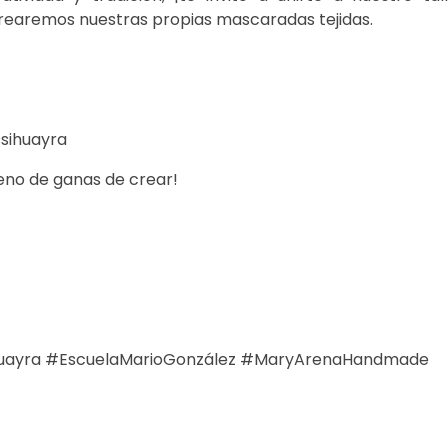
rearemos nuestras propias mascaradas tejidas.
ssihuayra
leno de ganas de crear!
ihuayra #EscuelaMarioGonzález #MaryArenaHandmade