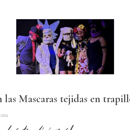
 las Mascaras tejidas en trapil
atis