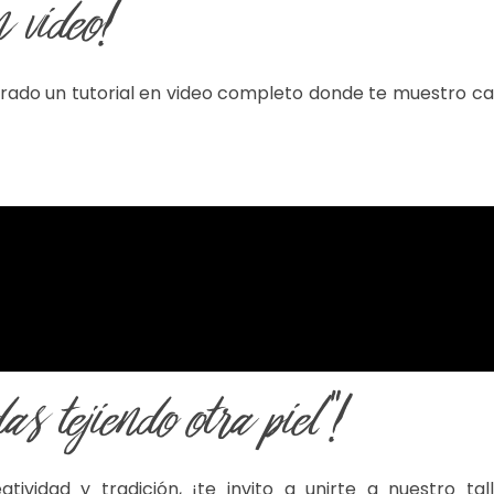
n video!
arado un tutorial en video completo donde te muestro ca
as tejiendo otra piel"!
ividad y tradición, ¡te invito a unirte a nuestro tal