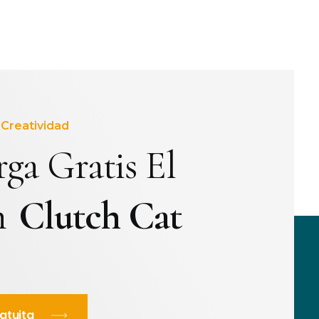
Creatividad
ga Gratis El
n
Clutch Cat
atuita