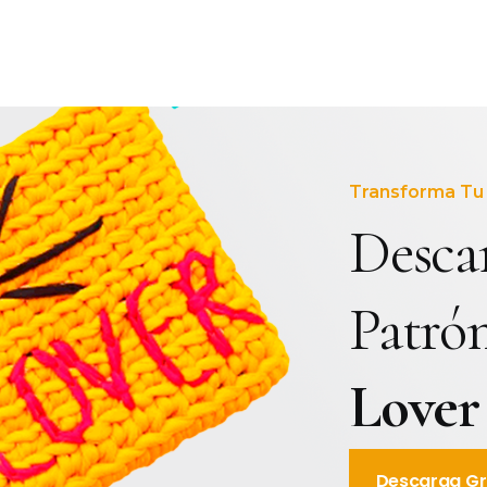
Transforma Tu 
Descar
Patró
Lover
Descarga Gr